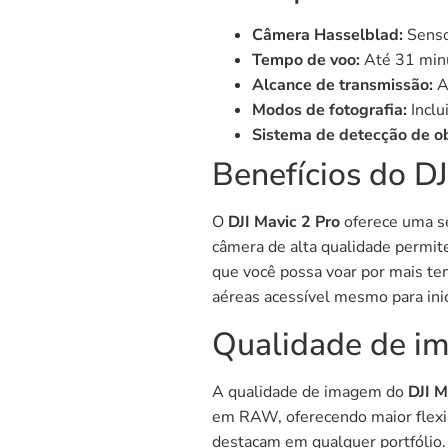
Câmera Hasselblad:
Senso
Tempo de voo:
Até 31 minu
Alcance de transmissão:
At
Modos de fotografia:
Inclu
Sistema de detecção de o
Benefícios do DJ
O
DJI Mavic 2 Pro
oferece uma sé
câmera de alta qualidade permit
que você possa voar por mais te
aéreas acessível mesmo para inic
Qualidade de i
A qualidade de imagem do
DJI M
em RAW, oferecendo maior flexib
destacam em qualquer portfólio.