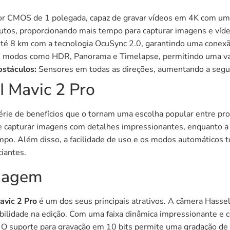
r CMOS de 1 polegada, capaz de gravar vídeos em 4K com um
tos, proporcionando mais tempo para capturar imagens e víde
é 8 km com a tecnologia OcuSync 2.0, garantindo uma conexão
i modos como HDR, Panorama e Timelapse, permitindo uma vari
bstáculos:
Sensores em todas as direções, aumentando a segur
I Mavic 2 Pro
rie de benefícios que o tornam uma escolha popular entre pro
e capturar imagens com detalhes impressionantes, enquanto a 
mpo. Além disso, a facilidade de uso e os modos automáticos 
iantes.
magem
avic 2 Pro
é um dos seus principais atrativos. A câmera Hassel
ilidade na edição. Com uma faixa dinâmica impressionante e c
 O suporte para gravação em 10 bits permite uma gradação de 