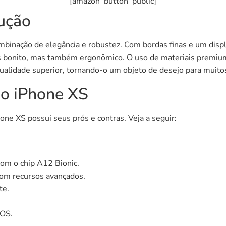
[amazon_button_public]
ução
binação de elegância e robustez. Com bordas finas e um disp
as bonito, mas também ergonômico. O uso de materiais premium
alidade superior, tornando-o um objeto de desejo para muito
do iPhone XS
one XS possui seus prós e contras. Veja a seguir:
om o chip A12 Bionic.
com recursos avançados.
te.
iOS.