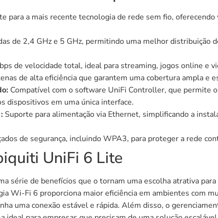
e para a mais recente tecnologia de rede sem fio, oferecendo 
as de 2,4 GHz e 5 GHz, permitindo uma melhor distribuição d
s de velocidade total, ideal para streaming, jogos online e v
nas de alta eficiência que garantem uma cobertura ampla e es
do:
Compatível com o software UniFi Controller, que permite 
 dispositivos em uma única interface.
:
Suporte para alimentação via Ethernet, simplificando a insta
dos de segurança, incluindo WPA3, para proteger a rede cont
iquiti UniFi 6 Lite
uma série de benefícios que o tornam uma escolha atrativa par
gia Wi-Fi 6 proporciona maior eficiência em ambientes com mu
ha uma conexão estável e rápida. Além disso, o gerenciamento 
a ideal para empresas que precisam de uma solução escalável e