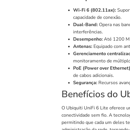
Wi-Fi 6 (802.11ax):
Suport
capacidade de conexão.
Dual-Band:
Opera nas band
interferências.
Desempenho:
Até 1200 Mbp
Antenas:
Equipado com ante
Gerenciamento centraliza
monitoramento de múltiplos
PoE (Power over Ethernet)
de cabos adicionais.
Segurança:
Recursos avança
Benefícios do Ub
O Ubiquiti UniFi 6 Lite oferece 
conectividade sem fio. A tecnolo
permitindo que cada um deles ten
administração da rede, tornando-