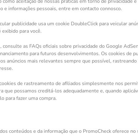
o como aceitação de nossas práticas em torno de privacidade e
o e informações pessoais, entre em contacto connosco.
lar publicidade usa um cookie DoubleClick para veicular anún
exibido para você.
 consulte as FAQs oficiais sobre privacidade do Google AdSe
inanciamento para futuros desenvolvimentos. Os cookies de pu
ça os anúncios mais relevantes sempre que possível, rastrean
resse.
cookies de rastreamento de afiliados simplesmente nos permit
ra que possamos creditá-los adequadamente e, quando aplicável
o para fazer uma compra.
dos conteúdos e da informação que o PromoCheck oferece no si