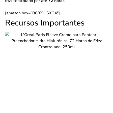
frizz controlado por até
72 horas
.
[amazon box=”B08XLJSXG4″]
Recursos Importantes