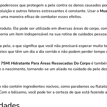
 poderosos que protegem a pele contra os danos causados por 
uição e outros fatores estressantes é constante. Usar o
Mus
 uma maneira eficaz de combater esses efeitos.
roduto. Ele pode ser utilizado em diversas áreas do corpo, com
 torna um item indispensável na sua rotina de cuidados pessoa
pele, o que significa que você não precisará esperar muito te
queles que têm um dia a dia corrido e não podem perder temp
 75Ml Hidratante Para Áreas Ressecadas Do Corpo
é também
de o nascimento, tornando-se um aliado no cuidado da pele d
o não contém ingredientes nocivos, como parabenos ou ftalatos
Com o bálsamo, você pode ter a certeza de que está fazendo a
idades