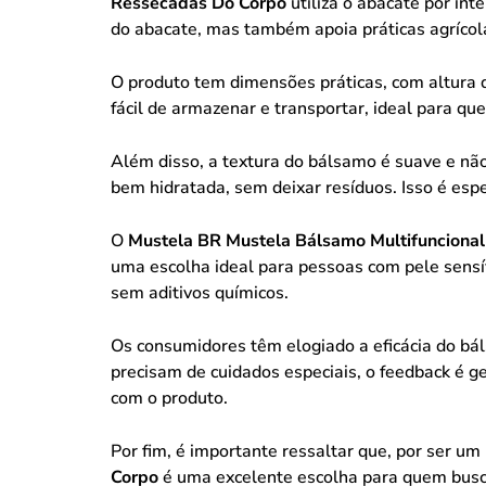
Ressecadas Do Corpo
utiliza o abacate por int
do abacate, mas também apoia práticas agrícol
O produto tem dimensões práticas, com altur
fácil de armazenar e transportar, ideal para qu
Além disso, a textura do bálsamo é suave e não o
bem hidratada, sem deixar resíduos. Isso é esp
O
Mustela BR Mustela Bálsamo Multifuncional
uma escolha ideal para pessoas com pele sensív
sem aditivos químicos.
Os consumidores têm elogiado a eficácia do bál
precisam de cuidados especiais, o feedback é 
com o produto.
Por fim, é importante ressaltar que, por ser u
Corpo
é uma excelente escolha para quem busca