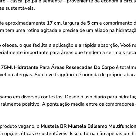
eiro – casca, polpa e semente – proveniente da economia circul
as sustentáveis.
a de aproximadamente
17 cm
, largura de
5 cm
e comprimento 
em tem uma rotina agitada e precisa de um aliado na hidrataçã
leosa, o que facilita a aplicação e a rápida absorção. Você no
ecialmente importante para áreas que tendem a ser mais secas
 75Ml Hidratante Para Áreas Ressecadas Do Corpo
é totalmen
el ou alergias. Sua leve fragrância é oriunda do próprio aba
samo em diversos contextos. Desde o uso diário para hidrataç
geralmente positivo. A pontuação média entre os compradores
m produto vegano, o
Mustela BR Mustela Bálsamo Multifuncion
 opções éticas e sustentáveis. Isso o torna não apenas um 