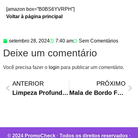
[amazon box=”B0BS6YVRPH”]
Voltar à página principal
setembro 28, 2024
7:40 am
Sem Comentários
Deixe um comentário
Você precisa fazer o
login
para publicar um comentário.
ANTERIOR
PRÓXIMO
Limpeza Profunda com DARROW Actine Gel 300g
Mala de Bordo Fortt: Praticidade e Estilo!
© 2024 PromoCheck · Todos os direitos reservados ·