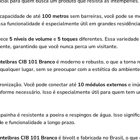
ncial para quem busca um produto que resista às intempéries.
 capacidade de até
100 metros
sem barreiras, você pode se mo
a funcionalidade é especialmente útil em grandes residência
rece
5 níveis de volume
e
5 toques
diferentes. Essa variedade
ente, garantindo que você nunca perca um visitante.
telbras CIB 101 Branco
é moderno e robusto, o que a torna
 qualquer lugar, sem se preocupar com a estética do ambiente
cronização. Você pode conectar até
10 módulos externos
e inú
forme necessário. Isso é especialmente útil para quem tem 
ainha é resistente a poeira e respingos de água. Isso signifi
e e funcionalidade a longo prazo.
ntelbras CIB 101 Branco
é bivolt e fabricada no Brasil, o qu