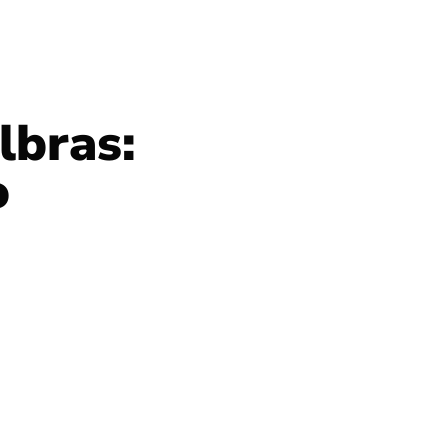
lbras:
o