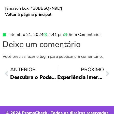
[amazon box=”B0BBSQ7N9L”]
Voltar à página principal
setembro 21, 2024
4:41 pm
Sem Comentários
Deixe um comentário
Você precisa fazer o
login
para publicar um comentário.
ANTERIOR
PRÓXIMO
Descubra o Poder do WI-FI 6 Twibi Force!
Experiência Imersiva: HyperX Cloud Stinger 2
© 2024 PromoCheck · Todos os direitos reservados