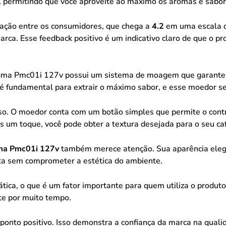
 permitindo que você aproveite ao máximo os aromas e sabor
ação entre os consumidores, que chega a
4.2
em uma escala de
arca. Esse feedback positivo é um indicativo claro de que o 
oma Pmc01i 127v possui um sistema de moagem que garante g
 fundamental para extrair o máximo sabor, e esse moedor se
 uso. O moedor conta com um botão simples que permite o con
 um toque, você pode obter a textura desejada para o seu ca
oma Pmc01i 127v
também merece atenção. Sua aparência eleg
ta sem comprometer a estética do ambiente.
ática, o que é um fator importante para quem utiliza o produ
te por muito tempo.
 ponto positivo. Isso demonstra a confiança da marca na quali