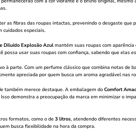
s permanecerão com a cor vibrante e o brilho original, mesmo 
as.
er as fibras das roupas intactas, prevenindo o desgaste que 
 cuidados especiais.
 Diluído Explosão Azul
mantém suas roupas com aparência
cê possa usar suas roupas com confiança, sabendo que elas 
ivo à parte. Com um perfume clássico que combina notas de b
cialmente apreciada por quem busca um aroma agradável nas ro
ade também merece destaque. A embalagem do
Comfort Amaci
. Isso demonstra a preocupação da marca em minimizar o impa
tros formatos, como o de
3 litros
, atendendo diferentes neces
uem busca flexibilidade na hora da compra.