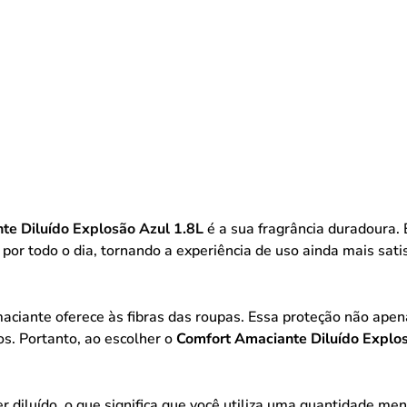
te Diluído Explosão Azul 1.8L
é a sua fragrância duradoura. 
 todo o dia, tornando a experiência de uso ainda mais satis
maciante oferece às fibras das roupas. Essa proteção não ap
os. Portanto, ao escolher o
Comfort Amaciante Diluído Explo
er diluído, o que significa que você utiliza uma quantidade 