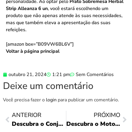
personalidade. Ao optar pelo
Prato Sobremesa Herbal
Strip Alleanza 6 un
, você estará escolhendo um
produto que não apenas atende às suas necessidades,
mas que também eleva a apresentação das suas
refeições.
[amazon box=”B09VW6BL6V”]
Voltar à página principal
outubro 21, 2024
1:21 pm
Sem Comentários
Deixe um comentário
Você precisa fazer o
login
para publicar um comentário.
ANTERIOR
PRÓXIMO
Descubra o Conjunto de Pratos Verona: Estilo e Praticidade
Descubra o Motorola Moto G24: Vale a Pena?