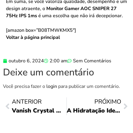
Em suma, se você valoriza qualidade, desempenho e um
design atraente, o
Monitor Gamer AOC SNIPER 27
75Hz IPS 1ms
é uma escolha que não irá decepcionar.
[amazon box=”B08TMWKMX5″]
Voltar à página principal
outubro 6, 2024
2:00 am
Sem Comentários
Deixe um comentário
Você precisa fazer o
login
para publicar um comentário.
ANTERIOR
PRÓXIMO
Vanish Crystal White: O Segredo das Roupas Brancas
A Hidratação Ideal: Review da Loção Cetaphil