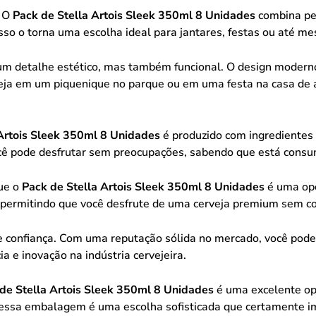
. O
Pack de Stella Artois Sleek 350ml 8 Unidades
combina pe
Isso o torna uma escolha ideal para jantares, festas ou até 
 detalhe estético, mas também funcional. O design moderno e
 Seja em um piquenique no parque ou em uma festa na casa de
 Artois Sleek 350ml 8 Unidades
é produzido com ingredientes 
 você pode desfrutar sem preocupações, sabendo que está consu
ue o
Pack de Stella Artois Sleek 350ml 8 Unidades
é uma opç
o, permitindo que você desfrute de uma cerveja premium sem 
e confiança. Com uma reputação sólida no mercado, você pode
a e inovação na indústria cervejeira.
de Stella Artois Sleek 350ml 8 Unidades
é uma excelente op
, essa embalagem é uma escolha sofisticada que certamente i