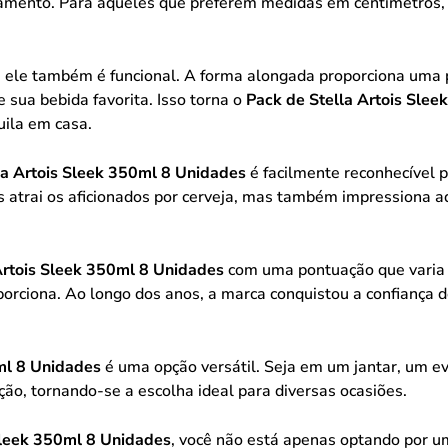
azenamento. Para aqueles que preferem medidas em centímetro
o; ele também é funcional. A forma alongada proporciona uma 
sua bebida favorita. Isso torna o
Pack de Stella Artois Sle
ila em casa.
la Artois Sleek 350ml 8 Unidades
é facilmente reconhecível pe
nas atrai os aficionados por cerveja, mas também impressiona
Artois Sleek 350ml 8 Unidades
com uma pontuação que varia
porciona. Ao longo dos anos, a marca conquistou a confiança d
ml 8 Unidades
é uma opção versátil. Seja em um jantar, um ev
ção, tornando-se a escolha ideal para diversas ocasiões.
Sleek 350ml 8 Unidades
, você não está apenas optando por u