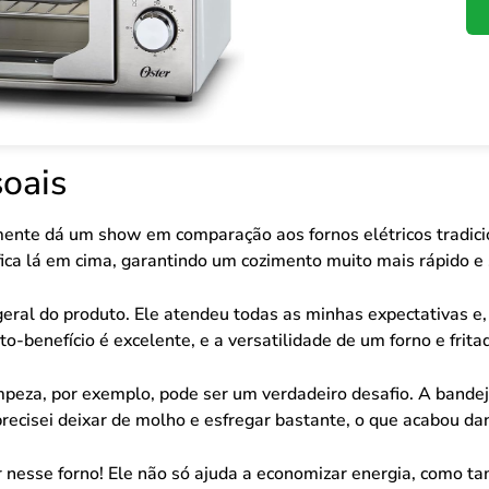
oais
ente dá um show em comparação aos fornos elétricos tradicion
ca lá em cima, garantindo um cozimento muito mais rápido e 
al do produto. Ele atendeu todas as minhas expectativas e, p
o-benefício é excelente, e a versatilidade de um forno e frit
mpeza, por exemplo, pode ser um verdadeiro desafio. A bandej
Eu precisei deixar de molho e esfregar bastante, o que acabou d
ir nesse forno! Ele não só ajuda a economizar energia, como ta