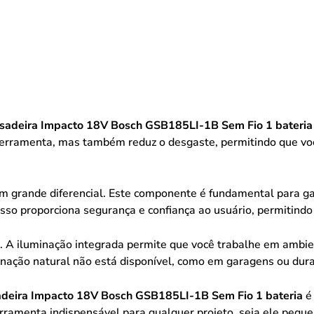
usadeira Impacto 18V Bosch GSB185LI-1B Sem Fio 1 bateria
ferramenta, mas também reduz o desgaste, permitindo que voc
um grande diferencial. Este componente é fundamental para g
 Isso proporciona segurança e confiança ao usuário, permitind
. A iluminação integrada permite que você trabalhe em ambien
nação natural não está disponível, como em garagens ou dura
adeira Impacto 18V Bosch GSB185LI-1B Sem Fio 1 bateria
é 
rramenta indispensável para qualquer projeto, seja ele peque