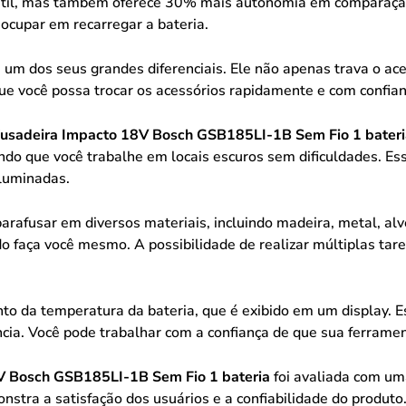
 útil, mas também oferece 30% mais autonomia em comparação
ocupar em recarregar a bateria.
é um dos seus grandes diferenciais. Ele não apenas trava o 
 que você possa trocar os acessórios rapidamente e com confi
fusadeira Impacto 18V Bosch GSB185LI-1B Sem Fio 1 bateri
ndo que você trabalhe em locais escuros sem dificuldades. Es
iluminadas.
e parafusar em diversos materiais, incluindo madeira, metal, al
 do faça você mesmo. A possibilidade de realizar múltiplas t
o da temperatura da bateria, que é exibido em um display. E
ncia. Você pode trabalhar com a confiança de que sua ferram
8V Bosch GSB185LI-1B Sem Fio 1 bateria
foi avaliada com um
stra a satisfação dos usuários e a confiabilidade do produto