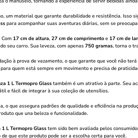
a o manuseio, tornando a experiência de servir bebidas ainda
o, um material que garante durabilidade e resistência. Isso si
ass
para acompanhar suas aventuras diárias, sem se preocupa
s. Com
17 cm de altura
,
27 cm de comprimento
e
17 cm de la
do seu carro. Sua leveza, com apenas
750 gramas
, torna o t
dação à prova de vazamento, o que garante que você não terá 
 para quem está sempre em movimento e precisa de praticidad
za 1 L Termopro Glass
também é um atrativo à parte. Seu a
l e fácil de integrar à sua coleção de utensílios.
na, o que assegura padrões de qualidade e eficiência na produçã
oduto que una beleza e funcionalidade.
 1 L Termopro Glass
tem sido bem avaliada pelos consumidore
vo de que este produto pode ser a escolha certa para você.