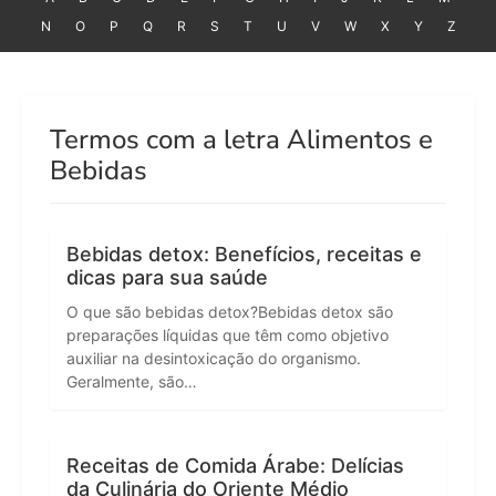
N
O
P
Q
R
S
T
U
V
W
X
Y
Z
Termos com a letra Alimentos e
Bebidas
Bebidas detox: Benefícios, receitas e
dicas para sua saúde
O que são bebidas detox?Bebidas detox são
preparações líquidas que têm como objetivo
auxiliar na desintoxicação do organismo.
Geralmente, são…
Receitas de Comida Árabe: Delícias
da Culinária do Oriente Médio