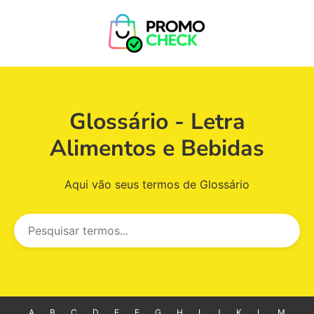
Glossário - Letra
Alimentos e Bebidas
Aqui vão seus termos de Glossário
A
B
C
D
E
F
G
H
I
J
K
L
M