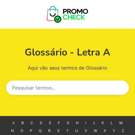
Glossário - Letra A
Aqui vão seus termos de Glossário
A
B
C
D
E
F
G
H
I
J
K
L
M
N
O
P
Q
R
S
T
U
V
W
X
Y
Z