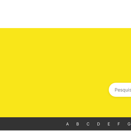
A
B
C
D
E
F
G