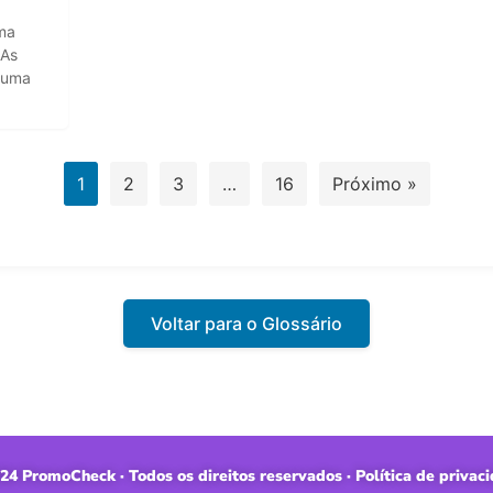
ma
oAs
o uma
1
2
3
…
16
Próximo »
Voltar para o Glossário
24 PromoCheck · Todos os direitos reservados · Política de privac