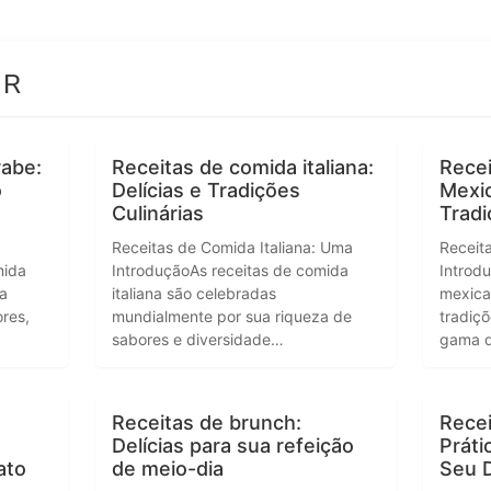
 R
rabe:
Receitas de comida italiana:
Rece
o
Delícias e Tradições
Mexic
Culinárias
Trad
Receitas de Comida Italiana: Uma
Receit
mida
IntroduçãoAs receitas de comida
Introd
a
italiana são celebradas
mexica
res,
mundialmente por sua riqueza de
tradiç
sabores e diversidade…
gama 
Receitas de brunch:
Recei
Delícias para sua refeição
Práti
ato
de meio-dia
Seu D