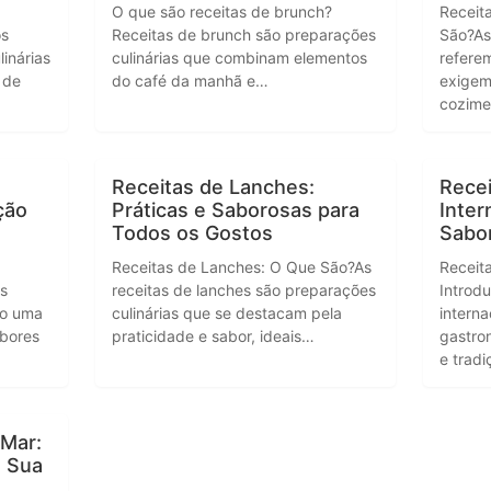
O que são receitas de brunch?
Receit
os
Receitas de brunch são preparações
São?As
linárias
culinárias que combinam elementos
refere
 de
do café da manhã e…
exigem
cozim
Receitas de Lanches:
Recei
ção
Práticas e Saborosas para
Inter
Todos os Gostos
Sabo
Receitas de Lanches: O Que São?As
Receita
As
receitas de lanches são preparações
Introd
ão uma
culinárias que se destacam pela
intern
abores
praticidade e sabor, ideais…
gastron
e tradi
 Mar:
m Sua