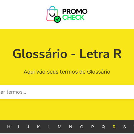
Glossário - Letra R
Aqui vão seus termos de Glossário
H
I
J
K
L
M
N
O
P
Q
R
S