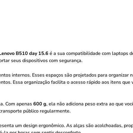
Lenovo B510 day 15.6
é a sua compatibilidade com laptops de
ortar seus dispositivos com segurança.
entos internos. Esses espaços são projetados para organizar
os. Essa organização facilita o acesso rápido aos itens que
ila. Com apenas
600 g
, ela não adiciona peso extra ao que voc
 transporte público regularmente.
esenta um design ergonômico. As alças são acolchoadas, pro
sá-la por horas sem sentir desconforto.