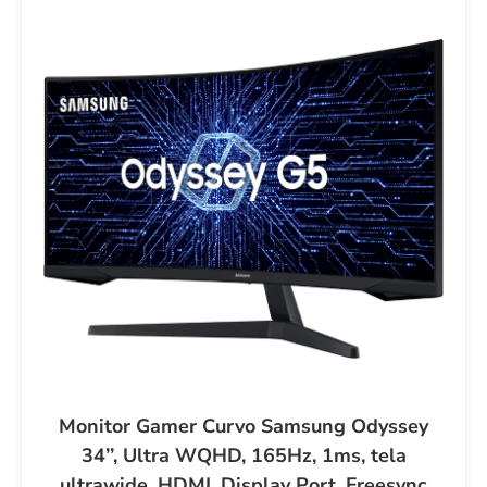
Monitor Gamer Curvo Samsung Odyssey
34’’, Ultra WQHD, 165Hz, 1ms, tela
ultrawide, HDMI, Display Port, Freesync