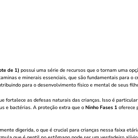
ote de 1)
possui uma série de recursos que o tornam uma opçã
aminas e minerais essenciais, que são fundamentais para o cre
ntribuindo para o desenvolvimento físico e mental de seus filh
e fortalece as defesas naturais das crianças. Isso é partic
s e bactérias. A proteção extra que o
Ninho Fases 1
oferece p
mente digerida, o que é crucial para crianças nessa faixa etár
rmula que é gentil no estômago pode ser um verdadeiro alívi