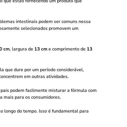
do que estão fornecendo um produto que
roblemas intestinais podem ser comuns nessa
idadosamente selecionados promovem um
0 cm
, largura de
13 cm
e comprimento de
13
la que dure por um período considerável,
 concentrem em outras atividades.
Os pais podem facilmente misturar a fórmula com
o a mais para os consumidores.
o longo do tempo. Isso é fundamental para