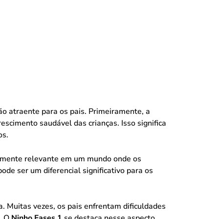
o atraente para os pais. Primeiramente, a
scimento saudável das crianças. Isso significa
os.
ularmente relevante em um mundo onde os
ode ser um diferencial significativo para os
ia. Muitas vezes, os pais enfrentam dificuldades
o. O
Ninho Fases 1
se destaca nesse aspecto,