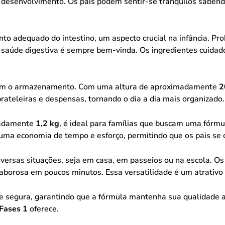
 desenvolvimento. Os pais podem sentir-se tranquilos saben
to adequado do intestino, um aspecto crucial na infância. P
a a saúde digestiva é sempre bem-vinda. Os ingredientes cu
litam o armazenamento. Com uma altura de aproximadamente
2
rateleiras e despensas, tornando o dia a dia mais organizado.
madamente
1,2 kg
, é ideal para famílias que buscam uma fórmu
 uma economia de tempo e esforço, permitindo que os pais se
diversas situações, seja em casa, em passeios ou na escola. 
e saborosa em poucos minutos. Essa versatilidade é um atrativ
e segura, garantindo que a fórmula mantenha sua qualidade a
Fases 1
oferece.