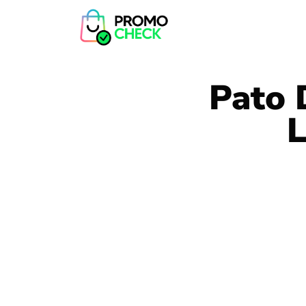
Pato 
L