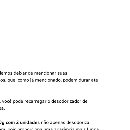
demos deixar de mencionar suas
ocos, que, como já mencionado, podem durar até
o, você pode recarregar o desodorizador de
sa.
40g com 2 unidades
não apenas desodoriza,
am, pois proporciona uma aparência mais limpa