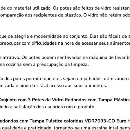
e do material utilizado. Os potes são feitos de vidro resiste
omparação aos recipientes de plástico. O vidro não retém o
ue de alegria e modernidade ao conjunto. Elas são fáceis de 
e preocupar com dificuldades na hora de acessar seus alimento
e atrativo. Os potes podem ser lavados na máquina de lavar l
na cozinha sem a preocupação da limpeza.
 dos potes permite que eles sejam empilhados, otimizando o 
nizada e ainda ter fácil acesso aos seus alimentos.
Conjunto com 3 Potes de Vidro Redondos com Tampa Plásti
tindo a satisfação dos usuários com o produto.
 Redondos com Tampa Plástica coloridas VDR7093-CO Euro
alidade e praticidade, tornando-se uma escolha inteligente