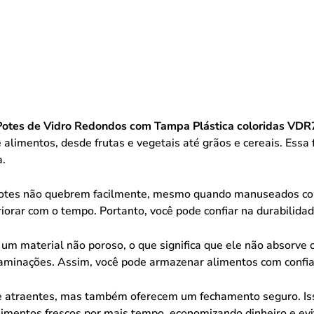
Potes de Vidro Redondos com Tampa Plástica coloridas V
limentos, desde frutas e vegetais até grãos e cereais. Essa 
a.
 potes não quebrem facilmente, mesmo quando manuseados com
iorar com o tempo. Portanto, você pode confiar na durabilida
é um material não poroso, o que significa que ele não absorve
taminações. Assim, você pode armazenar alimentos com confia
 e atraentes, mas também oferecem um fechamento seguro. Is
imentos frescos por mais tempo, economizando dinheiro e evi