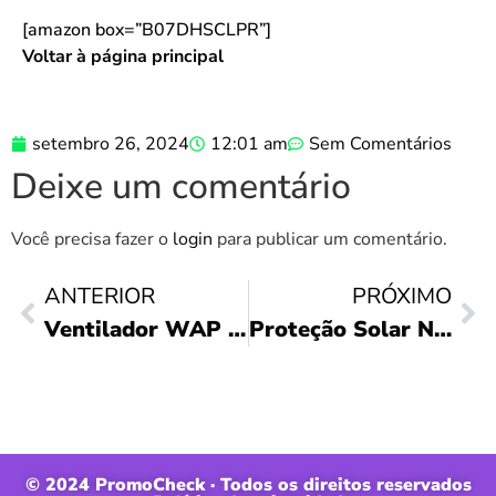
[amazon box=”B07DHSCLPR”]
Voltar à página principal
setembro 26, 2024
12:01 am
Sem Comentários
Deixe um comentário
Você precisa fazer o
login
para publicar um comentário.
ANTERIOR
PRÓXIMO
Ventilador WAP Flow Turbo: Silencioso e Eficiente!
Proteção Solar Neutrogena: FPS 70 em Review!
© 2024 PromoCheck · Todos os direitos reservados