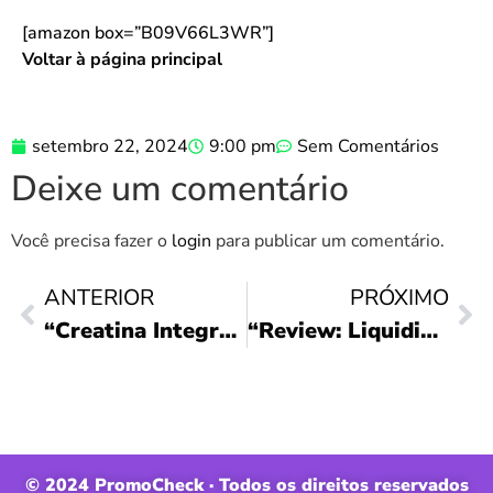
[amazon box=”B09V66L3WR”]
Voltar à página principal
setembro 22, 2024
9:00 pm
Sem Comentários
Deixe um comentário
Você precisa fazer o
login
para publicar um comentário.
ANTERIOR
PRÓXIMO
“Creatina Integralmédica: Potencialize Seus Treinos!”
“Review: Liquidificador Osterizer Clássico 700W”
© 2024 PromoCheck · Todos os direitos reservados