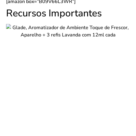
[amazon box=”B09V66L3WR”]
Recursos Importantes