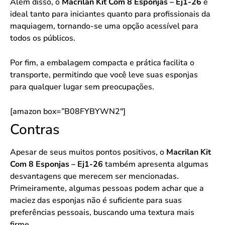
Além disso, o
Macrilan Kit Com 8 Esponjas – Ej1-26
é
ideal tanto para iniciantes quanto para profissionais da
maquiagem, tornando-se uma opção acessível para
todos os públicos.
Por fim, a embalagem compacta e prática facilita o
transporte, permitindo que você leve suas esponjas
para qualquer lugar sem preocupações.
[amazon box=”B08FYBYWN2″]
Contras
Apesar de seus muitos pontos positivos, o
Macrilan Kit
Com 8 Esponjas – Ej1-26
também apresenta algumas
desvantagens que merecem ser mencionadas.
Primeiramente, algumas pessoas podem achar que a
maciez das esponjas não é suficiente para suas
preferências pessoais, buscando uma textura mais
firme.