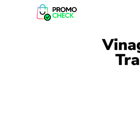
Vina
Tr