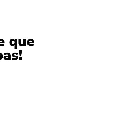
e que
as!