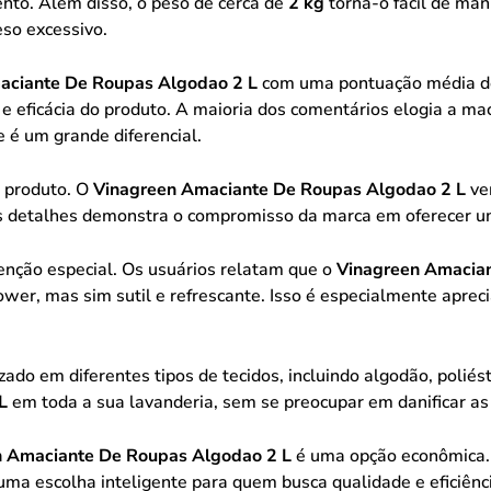
to. Além disso, o peso de cerca de
2 kg
torna-o fácil de man
so excessivo.
aciante De Roupas Algodao 2 L
com uma pontuação média 
 e eficácia do produto. A maioria dos comentários elogia a m
 é um grande diferencial.
 produto. O
Vinagreen Amaciante De Roupas Algodao 2 L
vem
s detalhes demonstra o compromisso da marca em oferecer uma 
ção especial. Os usuários relatam que o
Vinagreen Amacian
ower, mas sim sutil e refrescante. Isso é especialmente apre
izado em diferentes tipos de tecidos, incluindo algodão, poliés
L
em toda a sua lavanderia, sem se preocupar em danificar as 
n Amaciante De Roupas Algodao 2 L
é uma opção econômica. 
uma escolha inteligente para quem busca qualidade e eficiênc